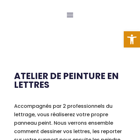
Ouvrir l
ATELIER DE PEINTURE EN
LETTRES
Accompagnés par 2 professionnels du
lettrage, vous réaliserez votre propre
panneau peint. Nous verrons ensemble
comment dessiner vos lettres, les reporter
sur votre support pour ensuite les peindre.